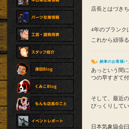
店長とはづき
4年のブランク
これから頑張
納車のお客様(^_
あっという間に
つの早すぎて
そして、最近
びっくりして
日本気象協会曰