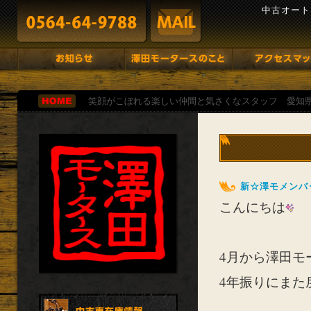
中古オート
笑顔がこぼれる楽しい仲間と気さくなスタッフ 愛知
新☆澤モメンバ
こんにちは
4月から澤田モ
4年振りにまた