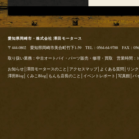
© 2010 Sawada Motors Al
愛知県岡崎市・株式会社 澤田モータース
〒444-0802 愛知県岡崎市美合町竹下1-59 TEL：0564-64-9788 FAX：0564
取り扱い業務：中古オートバイ・パーツ販売・修理・買取 営業時間：10:00～
お知らせ
│
澤田モータースのこと
│
アクセスマップ
│
よくある質問
│
リンク
澤田Blog
│
くみこBlog
│
もんも店長のこと
│
イベントレポート
│
写真館
│
バ