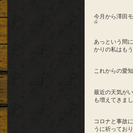
今月から澤田
あっという間
かりの私はも
これからの愛
最近の天気が
も増えてきま
コロナと事故
うに祈ってお