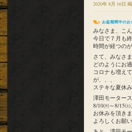
2020年 8月 16日 掲
お盆期間中のお
みなさま、こんに
今日で７月も終
時間が経つのが早
さて、みなさ
どのようにお
コロナも増え
が、、、
ステキな夏休み＆
澤田モーター
8/10㈪～8/15
お休みを頂き
よろしくお願い致
あと、澤田モー