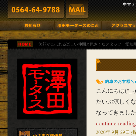
中古オ
笑顔がこぼれる楽しい仲間と気さくなスタッフ 愛知
納車のお客様＼(^
こんにちは(^_-)
だいぶ涼しく
なってきましたね
continue reading
2020年 9月 29日 掲