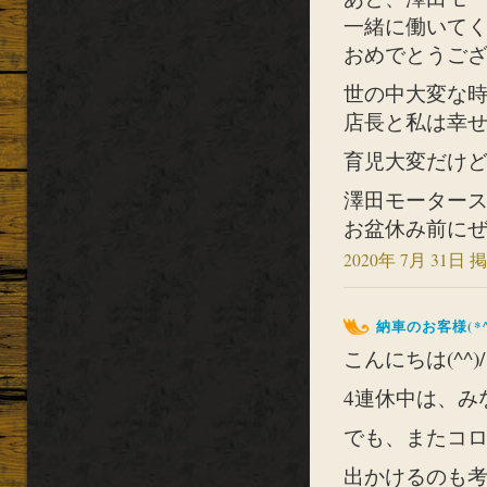
一緒に働いて
おめでとうござい
世の中大変な
店長と私は幸
育児大変だけど
澤田モーター
お盆休み前にぜひ
2020年 7月 31日 掲
納車のお客様(*^
こんにちは(^^)/
4連休中は、み
でも、またコロナ
出かけるのも考