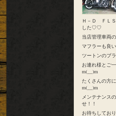
Ｈ－Ｄ ＦＬ
した♡♡
当店管理車両の
マフラーも良い音
ツートンのブラ
お連れ様とご
m(__)m
たくさんの方
m(__)m
メンテナンス
せ！！
お待ちしておりま