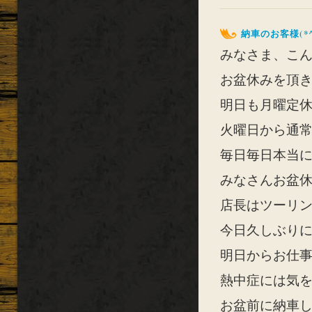
納車のお客様(*^
みなさま、こんに
お盆休みを頂き
明日も月曜定
火曜日から通
毎日毎日本当に
みなさんお盆
店長はツーリ
今日久しぶり
明日からお仕
熱中症には気
お盆前に納車