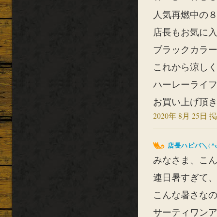
人気再燃中の８
店長もお気に
ブラックカラー
これから涼し
ハーレーライフ
お買い上げ頂き
2020年 8月 25日 掲
店長ハピバ＼(^o
みなさま、こんに
連日暑すぎて、溶
こんな暑さな
サーティワン