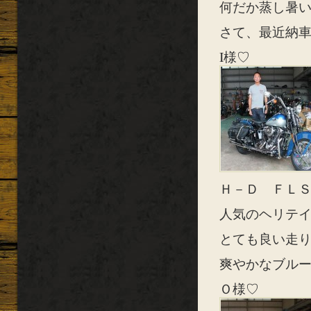
何だか蒸し暑いで
さて、最近納
I様♡
Ｈ－Ｄ ＦＬ
人気のヘリテイ
とても良い走
爽やかなブルー
Ｏ様♡