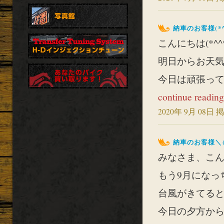
納車のお客様(*^
こんにちは(*^^
明日からお天
今日は頑張って洗
continue reading
2020年 9月 08日 掲
納車のお客様＼(^
みなさま、こんに
もう9月になっち
台風がきてる
今日の夕方か