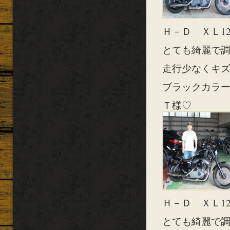
Ｈ－Ｄ ＸＬ12
とても綺麗で調子
走行少なくキズ錆
ブラックカラー
Ｔ様♡
Ｈ－Ｄ ＸＬ12
とても綺麗で調子