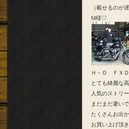
（載せるのが
M様♡
Ｈ－Ｄ ＦＸＤＢ
とても綺麗な高年
人気のストリー
まだまだ暑い
たくさんお出かけ
お買い上げ頂き