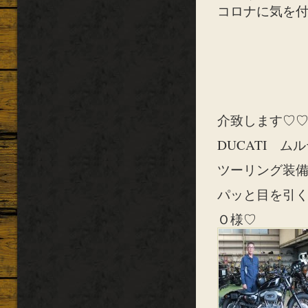
コロナに気を付
介致します♡♡
DUCATI 
ツーリング装備
パッと目を引く
Ｏ様♡