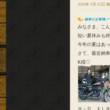
2020年 9月 02日 掲
納車のお客様(*^
みなさま、こんに
短い夏休みも終
今年の夏はあっ
さて、最近納
K様♡
Ｈ－Ｄ ＸＬ