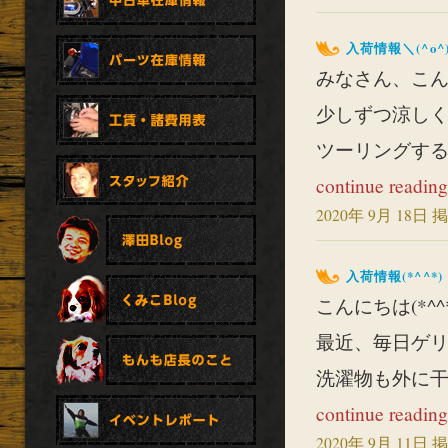
入荷情報＼(^o^
みなさん、こんに
少しずつ涼しく
ツーリングする
continue reading
2020年 9月 18日 掲
入荷情報(*^^*)
こんにちは(*^^*
最近、毎日ゲ
洗濯物も外に干
continue reading
2020年 9月 11日 掲