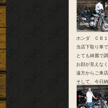
ホンダ ＣＢ
当店下取り車で
とても綺麗で調子
お顔が見えな
遠方からご来店
そして、今日