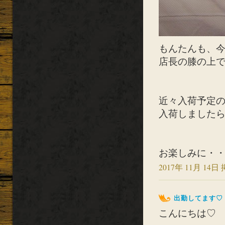
もんたんも、今日
店長の膝の上で
近々入荷予定
入荷しました
お楽しみに・・
2017年 11月 14日 
出勤してます♡
こんにちは♡