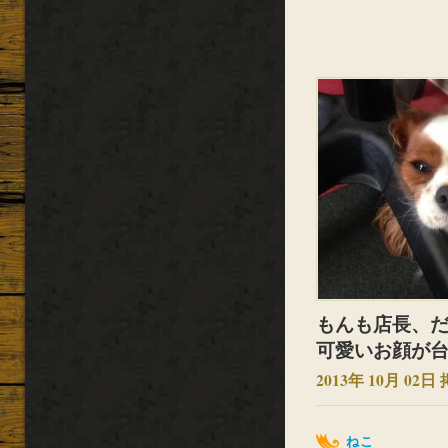
もんも店長、
可愛いお顔が台
2013年 10月 02日 
ねこ