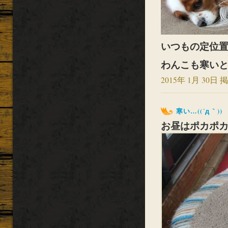
いつもの定位置
わんこも寒い
2015年 1月 30日 掲
寒い…((´д｀))
お昼はポカポ