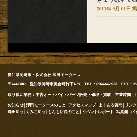
2011年 9月 01日 掲
© 2010 Sawada Motors Al
愛知県岡崎市・株式会社 澤田モータース
〒444-0802 愛知県岡崎市美合町竹下1-59 TEL：0564-64-9788 FAX：056
取り扱い業務：中古オートバイ・パーツ販売・修理・買取 営業時間：10:00～
お知らせ
│
澤田モータースのこと
│
アクセスマップ
│
よくある質問
│
リンク
澤田Blog
│
くみこBlog
│
もんも店長のこと
│
イベントレポート
│
写真館
│
バ