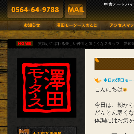
中古オートバイ
笑顔がこぼれる楽しい仲間と気さくなスタッフ 愛知
本日の澤田モー
こんにちは
今日は、朝からず
どんどん寒く
体調にはお気を