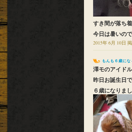
すき間が落ち
今日は暑いの
2015年 6月 10日 掲
もんも６歳にな
澤モのアイドル・
昨日お誕生日でし
６歳になりま