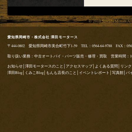
© 2010 Sawada Motors Al
愛知県岡崎市・株式会社 澤田モータース
〒444-0802 愛知県岡崎市美合町竹下1-59 TEL：0564-64-9788 FAX：0564
取り扱い業務：中古オートバイ・パーツ販売・修理・買取 営業時間：10:00～
お知らせ
│
澤田モータースのこと
│
アクセスマップ
│
よくある質問
│
リンク
澤田Blog
│
くみこBlog
│
もんも店長のこと
│
イベントレポート
│
写真館
│
バ