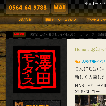
中古オートバ
笑顔がこぼれる楽しい仲間と気さくなスタッフ 愛知
Home
»
お知ら
入荷情報(*´з`)♪
こんにちはo(〃
新しく入荷し
HARLEY-DAVI
XL883Lロー